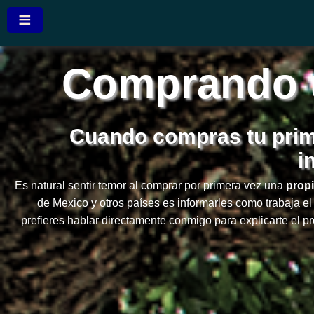
≡
Comprando u
Cuando compras tu prim
i
Es natural sentir temor al comprar por primera vez una
prop
de Mexico y otros países es informarles como trabaja e
prefieres hablar directamente conmigo para explicarte el p