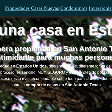
Propiedades
Casas Nuevas
Condominios
Inversionis
na casa en Es
era propiedad en San Antonio T
ntimidante para muchas person
iedad en Estados Unidos
, diferentes leyes, diferente forma d
l proceso, es sencillo, MUY SEGURO y estas protegido por las 
roceso (es lo mas recomendable sobre todo para clarificar dudas
sobre la
compra de casas en San Antonio Texas
.