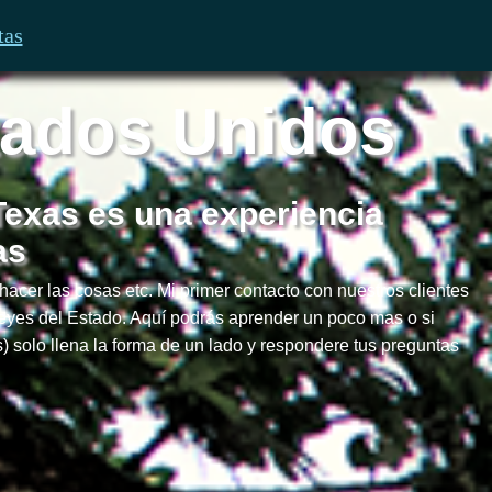
tas
tados Unidos
exas es una experiencia
as
e hacer las cosas etc. Mi primer contacto con nuestros clientes
leyes del Estado. Aquí podrás aprender un poco mas o si
) solo llena la forma de un lado y respondere tus preguntas