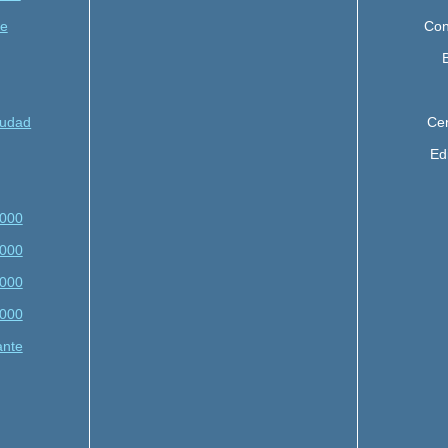
te
Con
iudad
Cen
Edi
,000
,000
,000
,000
ante