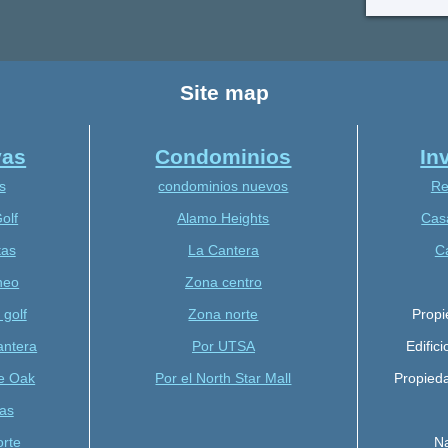
Site map
vas
Condominios
In
s
condominios nuevos
Re
olf
Alamo Heights
Cas
tas
La Cantera
C
neo
Zona centro
 golf
Zona norte
Propi
antera
Por UTSA
Edific
e Oak
Por el North Star Mall
Propied
as
rte
Na