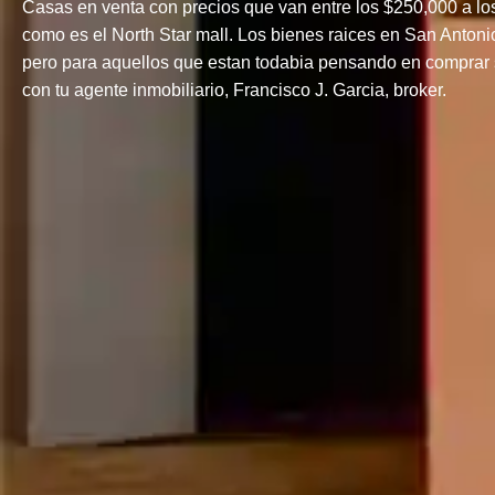
Casas en venta con precios que van entre los $250,000 a l
como es el North Star mall. Los bienes raices en San Anton
pero para aquellos que estan todabia pensando en comprar 
con tu agente inmobiliario, Francisco J. Garcia, broker.