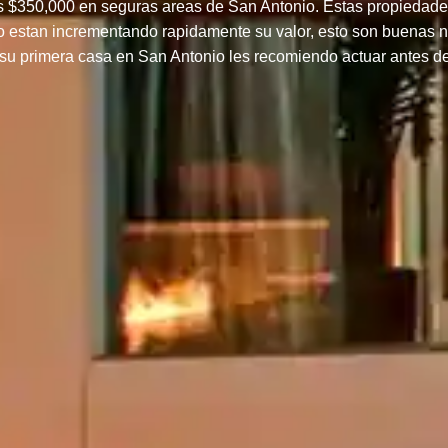
os $350,000 en seguras areas de San Antonio. Estas propiedade
io estan incrementando rapidamente su valor, esto son buenas 
su primera casa en San Antonio les recomiendo actuar antes d