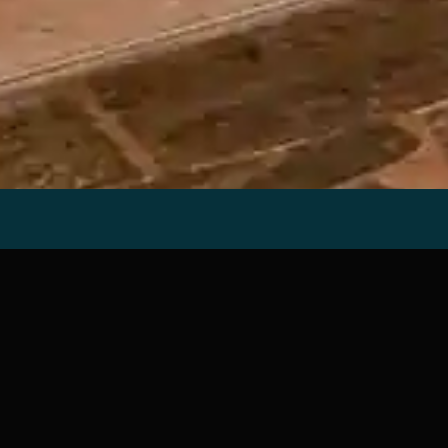
es en Venta
n Antonio en los rangos de precio de $250,000 a $350,000