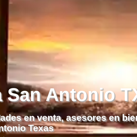
a San Antonio T
ades en venta, asesores en bie
ntonio Texas